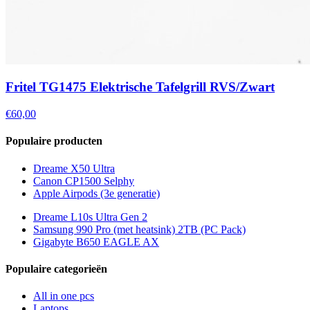
Fritel TG1475 Elektrische Tafelgrill RVS/Zwart
€60,00
Populaire producten
Dreame X50 Ultra
Canon CP1500 Selphy
Apple Airpods (3e generatie)
Dreame L10s Ultra Gen 2
Samsung 990 Pro (met heatsink) 2TB (PC Pack)
Gigabyte B650 EAGLE AX
Populaire categorieën
All in one pcs
Laptops