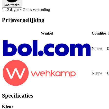
Naar winkel
1 - 2 dagen
• Gratis verzending
Prijsvergelijking
Winkel
Conditie
Nieuw
€
Nieuw
€
Specificaties
Kleur