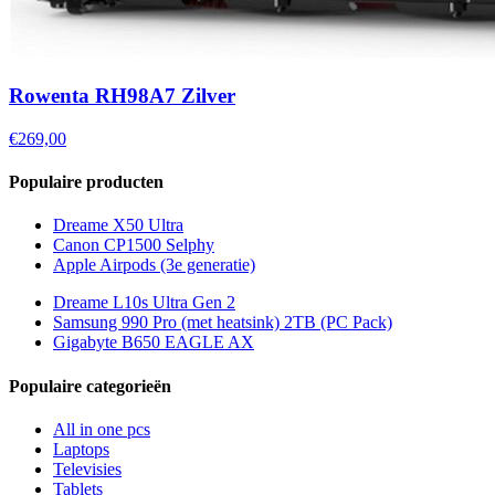
Rowenta RH98A7 Zilver
€269,00
Populaire producten
Dreame X50 Ultra
Canon CP1500 Selphy
Apple Airpods (3e generatie)
Dreame L10s Ultra Gen 2
Samsung 990 Pro (met heatsink) 2TB (PC Pack)
Gigabyte B650 EAGLE AX
Populaire categorieën
All in one pcs
Laptops
Televisies
Tablets