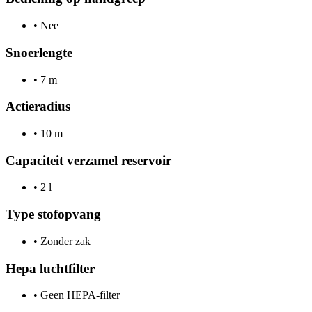
•
Nee
Snoerlengte
•
7 m
Actieradius
•
10 m
Capaciteit verzamel reservoir
•
2 l
Type stofopvang
•
Zonder zak
Hepa luchtfilter
•
Geen HEPA-filter