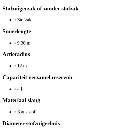
Stofzuigerzak of zonder stofzak
•
Stofzak
Snoerlengte
•
9.30 m
Actieradius
•
12 m
Capaciteit verzamel reservoir
•
4 l
Materiaal slang
•
Kunststof
Diameter stofzuigerbuis