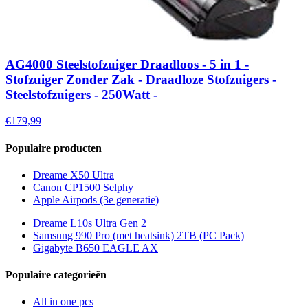
AG4000 Steelstofzuiger Draadloos - 5 in 1 -
Stofzuiger Zonder Zak - Draadloze Stofzuigers -
Steelstofzuigers - 250Watt -
€179,99
Populaire producten
Dreame X50 Ultra
Canon CP1500 Selphy
Apple Airpods (3e generatie)
Dreame L10s Ultra Gen 2
Samsung 990 Pro (met heatsink) 2TB (PC Pack)
Gigabyte B650 EAGLE AX
Populaire categorieën
All in one pcs