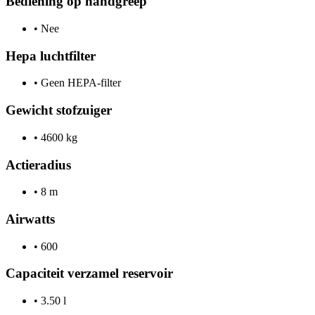
Bediening op handgreep
•
Nee
Hepa luchtfilter
•
Geen HEPA-filter
Gewicht stofzuiger
•
4600 kg
Actieradius
•
8 m
Airwatts
•
600
Capaciteit verzamel reservoir
•
3.50 l