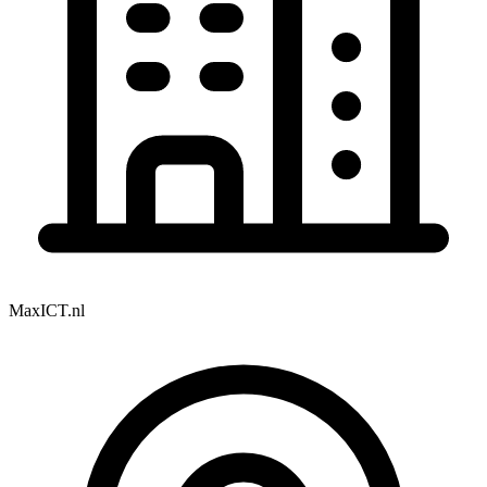
MaxICT.nl