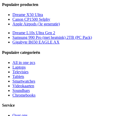
Populaire producten
Dreame X50 Ultra
Canon CP1500 Selphy
Apple Airpods (3e generatie)
Dreame L10s Ultra Gen 2
Samsung 990 Pro (met heatsink) 2TB (PC Pack)
Gigabyte B650 EAGLE AX
Populaire categorieën
All in one pcs
Laptops
Televisies
Tablets
Smartwatches
Videokaarten
Soundbars
Chromebooks
Service
Over ons