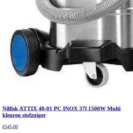
Nilfisk ATTIX 40-01 PC INOX 37l 1500W Multi
kleuren stofzuiger
€545,00