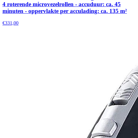
4 roterende microvezelrollen - accuduur: ca. 45
minuten - oppervlakte per acculading: ca. 135 m²
€331,00