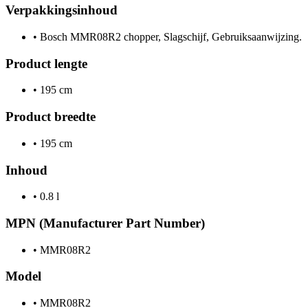
Verpakkingsinhoud
•
Bosch MMR08R2 chopper, Slagschijf, Gebruiksaanwijzing.
Product lengte
•
195 cm
Product breedte
•
195 cm
Inhoud
•
0.8 l
MPN (Manufacturer Part Number)
•
MMR08R2
Model
•
MMR08R2