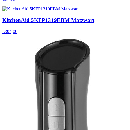
KitchenAid 5KFP1319EBM Matzwart
€304,00