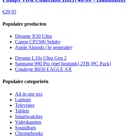
€29,95
Populaire producten
Dreame X50 Ultra
Canon CP1500 Selphy
Apple Airpods (3e generatie)
Dreame L10s Ultra Gen 2
Samsung 990 Pro (met heatsink) 2TB (PC Pack)
Gigabyte B650 EAGLE AX
Populaire categorieën
All in one pcs
Laptops
Televisies
Tablets
Smartwatches
Videokaarten
Soundbars
Chromebooks