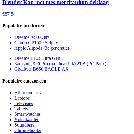
Blender Kan met mes met titanium deklaag
€87,54
Populaire producten
Dreame X50 Ultra
Canon CP1500 Selphy
Apple Airpods (3e generatie)
Dreame L10s Ultra Gen 2
Samsung 990 Pro (met heatsink) 2TB (PC Pack)
Gigabyte B650 EAGLE AX
Populaire categorieën
All in one pcs
Laptops
Televisies
Tablets
Smartwatches
Videokaarten
Soundbars
Chromebooks