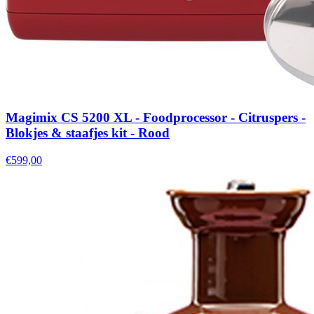
Magimix CS 5200 XL - Foodprocessor - Citruspers -
Blokjes & staafjes kit - Rood
€599,00