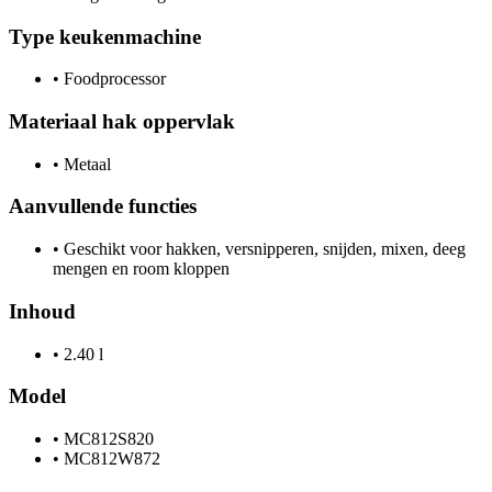
Type keukenmachine
•
Foodprocessor
Materiaal hak oppervlak
•
Metaal
Aanvullende functies
•
Geschikt voor hakken, versnipperen, snijden, mixen, deeg
mengen en room kloppen
Inhoud
•
2.40 l
Model
•
MC812S820
•
MC812W872