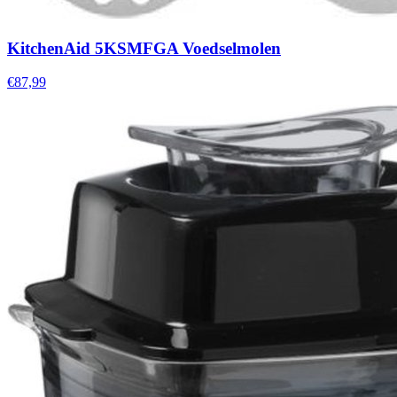
KitchenAid 5KSMFGA Voedselmolen
€87,99