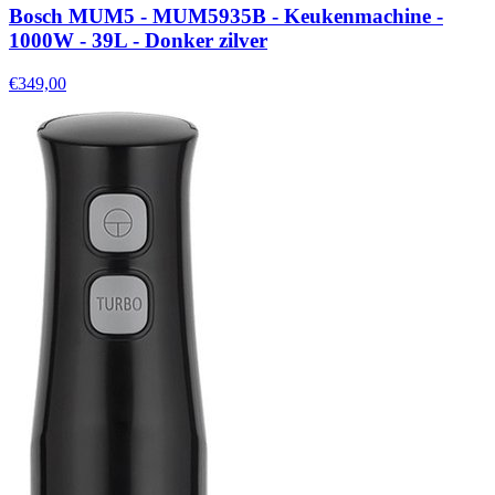
Bosch MUM5 - MUM5935B - Keukenmachine -
1000W - 39L - Donker zilver
€349,00