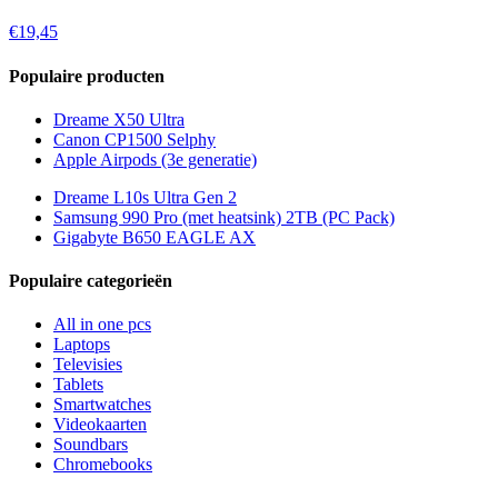
€19,45
Populaire producten
Dreame X50 Ultra
Canon CP1500 Selphy
Apple Airpods (3e generatie)
Dreame L10s Ultra Gen 2
Samsung 990 Pro (met heatsink) 2TB (PC Pack)
Gigabyte B650 EAGLE AX
Populaire categorieën
All in one pcs
Laptops
Televisies
Tablets
Smartwatches
Videokaarten
Soundbars
Chromebooks