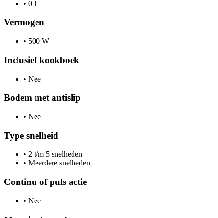
•
0 l
Vermogen
•
500 W
Inclusief kookboek
•
Nee
Bodem met antislip
•
Nee
Type snelheid
•
2 t/m 5 snelheden
•
Meerdere snelheden
Continu of puls actie
•
Nee