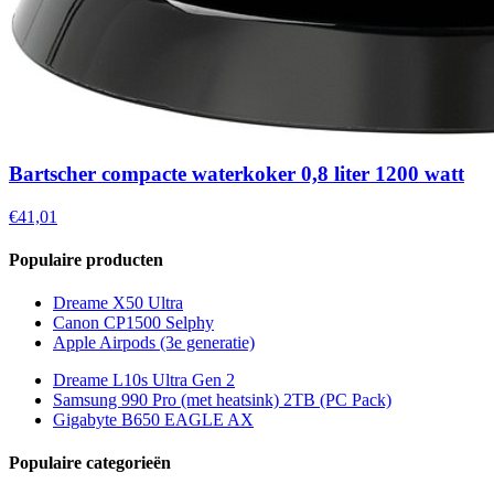
Bartscher compacte waterkoker 0,8 liter 1200 watt
€41,01
Populaire producten
Dreame X50 Ultra
Canon CP1500 Selphy
Apple Airpods (3e generatie)
Dreame L10s Ultra Gen 2
Samsung 990 Pro (met heatsink) 2TB (PC Pack)
Gigabyte B650 EAGLE AX
Populaire categorieën