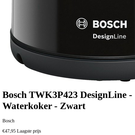
Bosch TWK3P423 DesignLine -
Waterkoker - Zwart
Bosch
€47,95
Laagste prijs