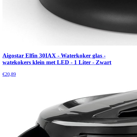
Aigostar Elfin 30IAX - Waterkoker glas -
watekokers klein met LED - 1 Liter - Zwart
€20,89