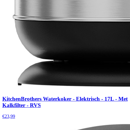
KitchenBrothers Waterkoker - Elektrisch - 17L - Met
Kalkfilter - RVS
€23,99