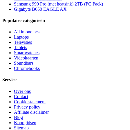
Samsung 990 Pro (met heatsink) 2TB (PC Pack)
Gigabyte B650 EAGLE AX
Populaire categorieën
All in one pcs
Laptops
Televisies
Tablets
Smartwatches
Videokaarten
Soundbars
Chromebooks
Service
Over ons
Contact
Cookie statement
Privacy policy
Affiliate disclaimer
Blog
Koopgidsen
Sitemap