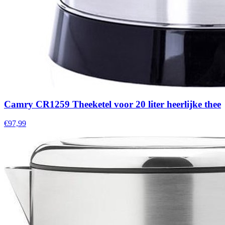
Camry CR1259 Theeketel voor 20 liter heerlijke thee
€97,99