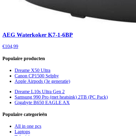
AEG Waterkoker K7-1-6BP
€104,99
Populaire producten
Dreame X50 Ultra
Canon CP1500 Selphy
Apple Airpods (3e generatie)
Dreame L10s Ultra Gen 2
Samsung 990 Pro (met heatsink) 2TB (PC Pack)
Gigabyte B650 EAGLE AX
Populaire categorieën
All in one pcs
Laptops