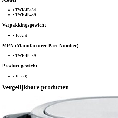
•
TWK4P434
•
TWK4P439
Verpakkingsgewicht
•
1682 g
MPN (Manufacturer Part Number)
•
TWK4P439
Product gewicht
•
1653 g
Vergelijkbare producten