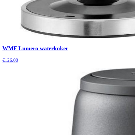
WMF Lumero waterkoker
€126,00