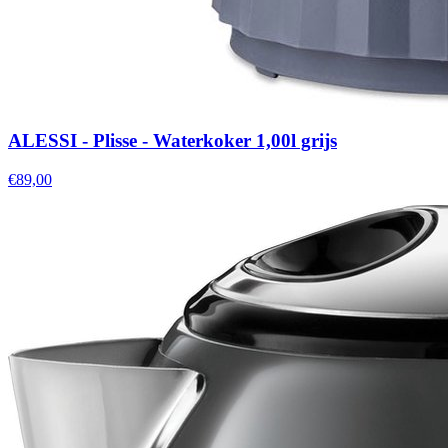
ALESSI - Plisse - Waterkoker 1,00l grijs
€89,00