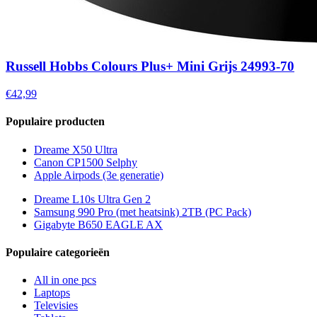
Russell Hobbs Colours Plus+ Mini Grijs 24993-70
€42,99
Populaire producten
Dreame X50 Ultra
Canon CP1500 Selphy
Apple Airpods (3e generatie)
Dreame L10s Ultra Gen 2
Samsung 990 Pro (met heatsink) 2TB (PC Pack)
Gigabyte B650 EAGLE AX
Populaire categorieën
All in one pcs
Laptops
Televisies