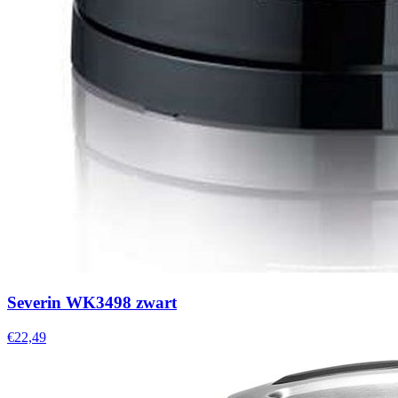
Severin WK3498 zwart
€22,49