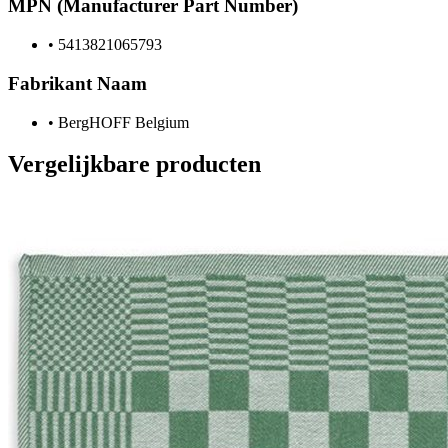
MPN (Manufacturer Part Number)
•
5413821065793
Fabrikant Naam
•
BergHOFF Belgium
Vergelijkbare producten