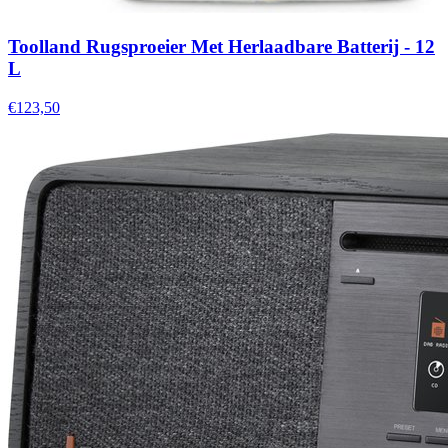
Toolland Rugsproeier Met Herlaadbare Batterij - 12
L
€123,50