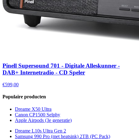
Pinell Supersound 701 - Digitale Alleskunner -
DAB+ Internetradio - CD Speler
€599,00
Populaire producten
Dreame X50 Ultra
Canon CP1500 Selphy
Apple Airpods (3e generatie)
Dreame L10s Ultra Gen 2
Samsung 990 Pro (met heatsink) 2TB (PC Pack)