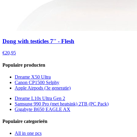
Dong with testicles 7'' - Flesh
€20,95
Populaire producten
Dreame X50 Ultra
Canon CP1500 Selphy
Apple Airpods (3e generatie)
Dreame L10s Ultra Gen 2
Samsung 990 Pro (met heatsink) 2TB (PC Pack)
Gigabyte B650 EAGLE AX
Populaire categorieën
All in one pcs