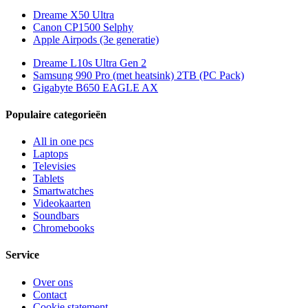
Dreame X50 Ultra
Canon CP1500 Selphy
Apple Airpods (3e generatie)
Dreame L10s Ultra Gen 2
Samsung 990 Pro (met heatsink) 2TB (PC Pack)
Gigabyte B650 EAGLE AX
Populaire categorieën
All in one pcs
Laptops
Televisies
Tablets
Smartwatches
Videokaarten
Soundbars
Chromebooks
Service
Over ons
Contact
Cookie statement