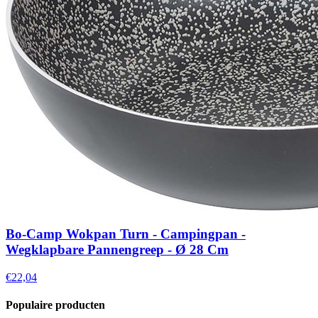
Bo-Camp Wokpan Turn - Campingpan -
Wegklapbare Pannengreep - Ø 28 Cm
€22,04
Populaire producten