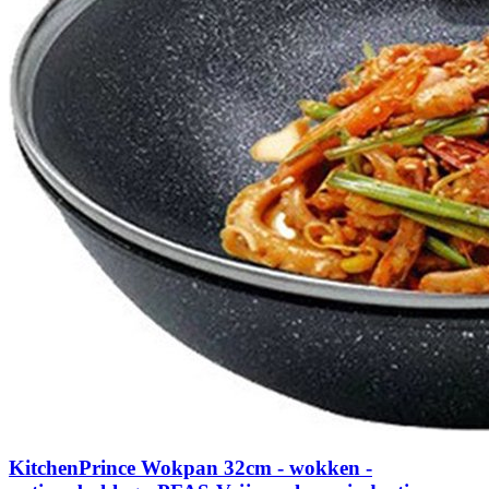
KitchenPrince Wokpan 32cm - wokken -