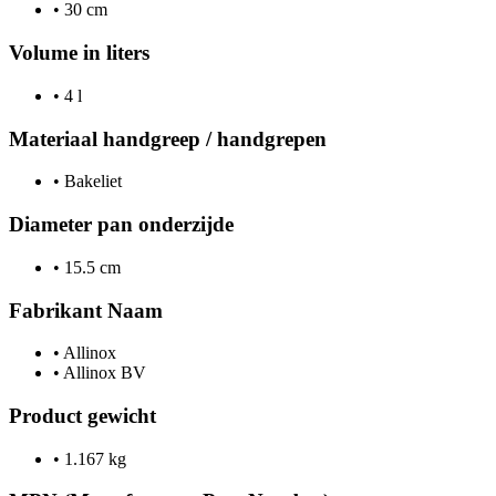
•
30 cm
Volume in liters
•
4 l
Materiaal handgreep / handgrepen
•
Bakeliet
Diameter pan onderzijde
•
15.5 cm
Fabrikant Naam
•
Allinox
•
Allinox BV
Product gewicht
•
1.167 kg