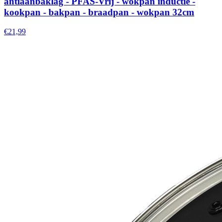
antiaanbaklag - PFAS-Vrij - wokpan inductie -
kookpan - bakpan - braadpan - wokpan 32cm
€21,99