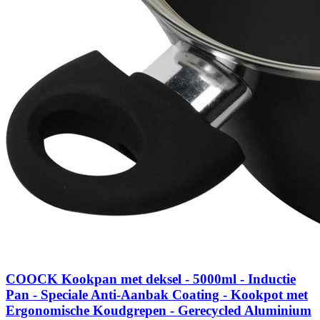
COOCK Kookpan met deksel - 5000ml - Inductie
Pan - Speciale Anti-Aanbak Coating - Kookpot met
Ergonomische Koudgrepen - Gerecycled Aluminium