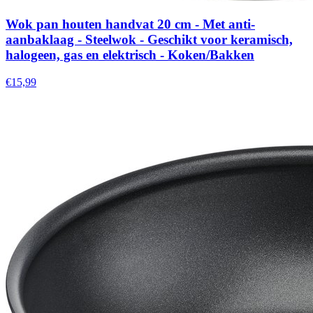
Wok pan houten handvat 20 cm - Met anti-
aanbaklaag - Steelwok - Geschikt voor keramisch,
halogeen, gas en elektrisch - Koken/Bakken
€15,99