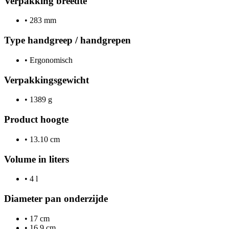
Verpakking breedte
•
283 mm
Type handgreep / handgrepen
•
Ergonomisch
Verpakkingsgewicht
•
1389 g
Product hoogte
•
13.10 cm
Volume in liters
•
4 l
Diameter pan onderzijde
•
17 cm
•
16.9 cm