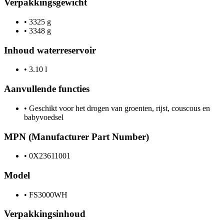
Verpakkingsgewicht
•
3325 g
•
3348 g
Inhoud waterreservoir
•
3.10 l
Aanvullende functies
•
Geschikt voor het drogen van groenten, rijst, couscous en
babyvoedsel
MPN (Manufacturer Part Number)
•
0X23611001
Model
•
FS3000WH
Verpakkingsinhoud