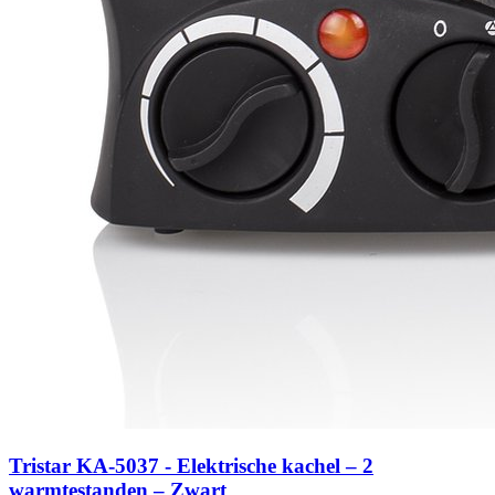
Tristar KA-5037 - Elektrische kachel – 2
warmtestanden – Zwart