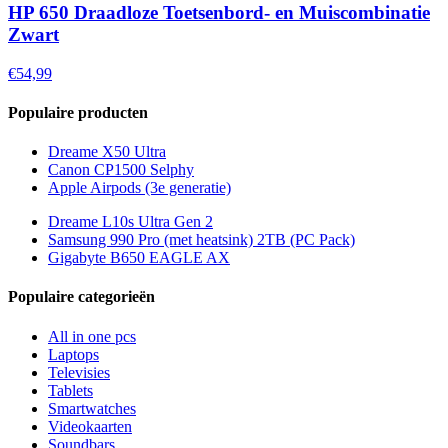
HP 650 Draadloze Toetsenbord- en Muiscombinatie
Zwart
€54,99
Populaire producten
Dreame X50 Ultra
Canon CP1500 Selphy
Apple Airpods (3e generatie)
Dreame L10s Ultra Gen 2
Samsung 990 Pro (met heatsink) 2TB (PC Pack)
Gigabyte B650 EAGLE AX
Populaire categorieën
All in one pcs
Laptops
Televisies
Tablets
Smartwatches
Videokaarten
Soundbars