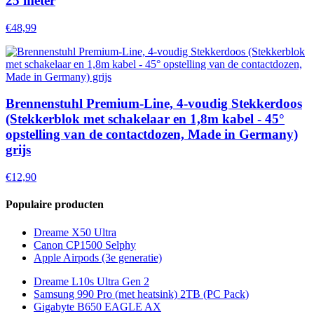
25 meter
€48,99
Brennenstuhl Premium-Line, 4-voudig Stekkerdoos
(Stekkerblok met schakelaar en 1,8m kabel - 45°
opstelling van de contactdozen, Made in Germany)
grijs
€12,90
Populaire producten
Dreame X50 Ultra
Canon CP1500 Selphy
Apple Airpods (3e generatie)
Dreame L10s Ultra Gen 2
Samsung 990 Pro (met heatsink) 2TB (PC Pack)
Gigabyte B650 EAGLE AX