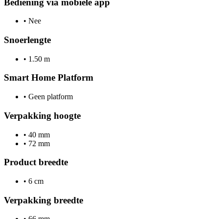
Bediening via mobiele app
•
Nee
Snoerlengte
•
1.50 m
Smart Home Platform
•
Geen platform
Verpakking hoogte
•
40 mm
•
72 mm
Product breedte
•
6 cm
Verpakking breedte
•
66 mm