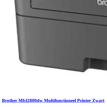
Brother Mfcl2800dw Multifunctioneel Printer Zwart