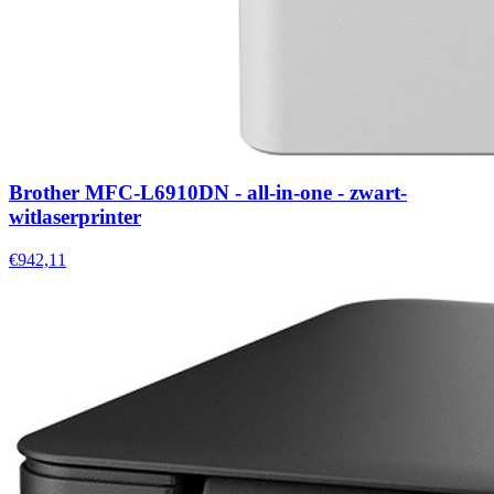
Brother MFC-L6910DN - all-in-one - zwart-
witlaserprinter
€942,11