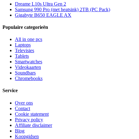
Dreame L10s Ultra Gen 2
Samsung 990 Pro (met heatsink) 2TB (PC Pack)
Gigabyte B650 EAGLE AX
Populaire categorieën
All in one pcs
Laptops
Televisies
Tablets
Smartwatches
Videokaarten
Soundbars
Chromebooks
Service
Over ons
Contact
Cookie statement
Privacy policy
Affiliate disclaimer
Blog
Koopgidsen