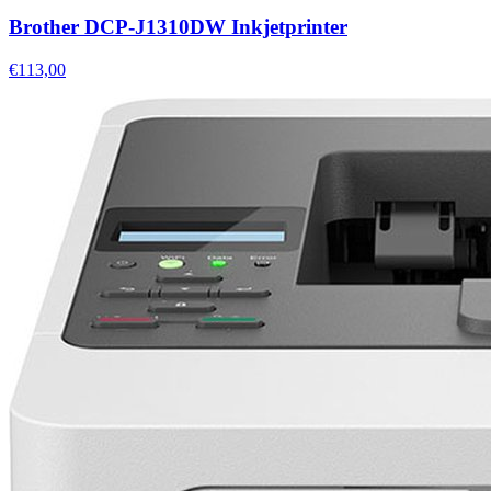
Brother DCP-J1310DW Inkjetprinter
€113,00