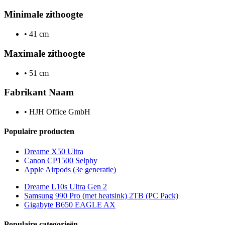
Minimale zithoogte
•
41 cm
Maximale zithoogte
•
51 cm
Fabrikant Naam
•
HJH Office GmbH
Populaire producten
Dreame X50 Ultra
Canon CP1500 Selphy
Apple Airpods (3e generatie)
Dreame L10s Ultra Gen 2
Samsung 990 Pro (met heatsink) 2TB (PC Pack)
Gigabyte B650 EAGLE AX
Populaire categorieën