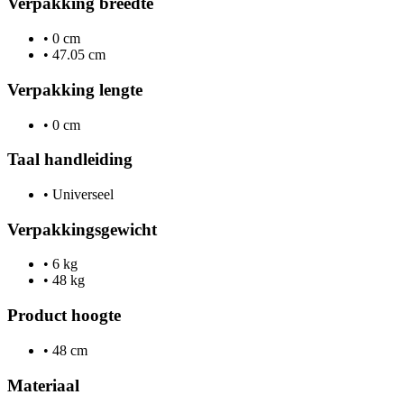
Verpakking breedte
•
0 cm
•
47.05 cm
Verpakking lengte
•
0 cm
Taal handleiding
•
Universeel
Verpakkingsgewicht
•
6 kg
•
48 kg
Product hoogte
•
48 cm
Materiaal