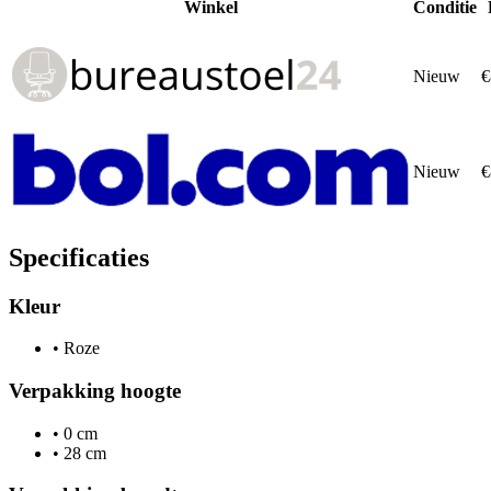
Winkel
Conditie
Nieuw
€
Nieuw
€
Specificaties
Kleur
•
Roze
Verpakking hoogte
•
0 cm
•
28 cm