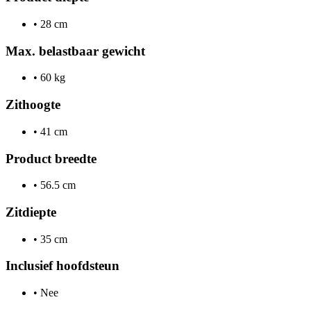
•
28 cm
Max. belastbaar gewicht
•
60 kg
Zithoogte
•
41 cm
Product breedte
•
56.5 cm
Zitdiepte
•
35 cm
Inclusief hoofdsteun
•
Nee