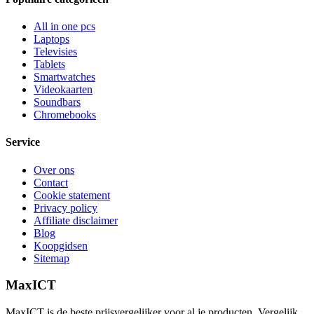
All in one pcs
Laptops
Televisies
Tablets
Smartwatches
Videokaarten
Soundbars
Chromebooks
Service
Over ons
Contact
Cookie statement
Privacy policy
Affiliate disclaimer
Blog
Koopgidsen
Sitemap
MaxICT
MaxICT is de beste prijsvergelijker voor al je producten. Vergelijk