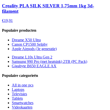
Creality PLA SILK SILVER 1,75mm 1kg 3d-
filament
€19,91
Populaire producten
Dreame X50 Ultra
Canon CP1500 Selphy
Apple Airpods (3e generatie)
Dreame L10s Ultra Gen 2
Samsung 990 Pro (met heatsink) 2TB (PC Pack)
Gigabyte B650 EAGLE AX
Populaire categorieën
All in one pcs
Laptops
Televisies
Tablets
Smartwatches
Videokaarten