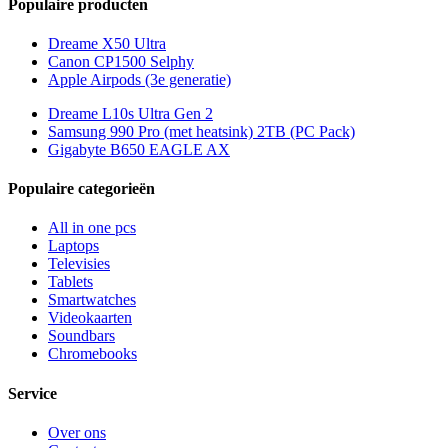
Populaire producten
Dreame X50 Ultra
Canon CP1500 Selphy
Apple Airpods (3e generatie)
Dreame L10s Ultra Gen 2
Samsung 990 Pro (met heatsink) 2TB (PC Pack)
Gigabyte B650 EAGLE AX
Populaire categorieën
All in one pcs
Laptops
Televisies
Tablets
Smartwatches
Videokaarten
Soundbars
Chromebooks
Service
Over ons