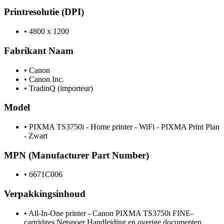
Printresolutie (DPI)
•
4800 x 1200
Fabrikant Naam
•
Canon
•
Canon Inc.
•
TradinQ (importeur)
Model
•
PIXMA TS3750i - Home printer - WiFi - PIXMA Print Plan
- Zwart
MPN (Manufacturer Part Number)
•
6671C006
Verpakkingsinhoud
•
All-In-One printer - Canon PIXMA TS3750i FINE-
cartridges Netsnoer Handleiding en overige documenten