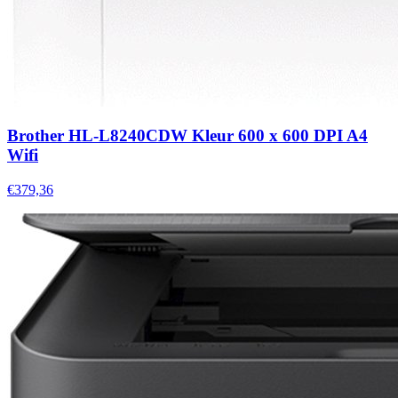
Brother HL-L8240CDW Kleur 600 x 600 DPI A4
Wifi
€379,36