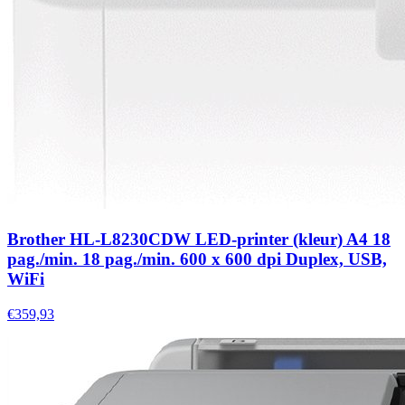
Brother HL-L8230CDW LED-printer (kleur) A4 18
pag./min. 18 pag./min. 600 x 600 dpi Duplex, USB,
WiFi
€359,93