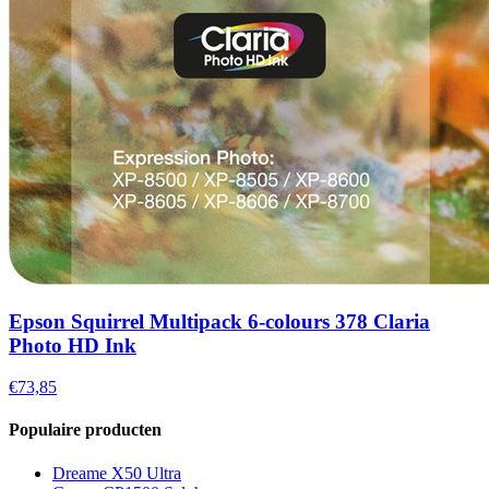
Epson Squirrel Multipack 6-colours 378 Claria
Photo HD Ink
€73,85
Populaire producten
Dreame X50 Ultra