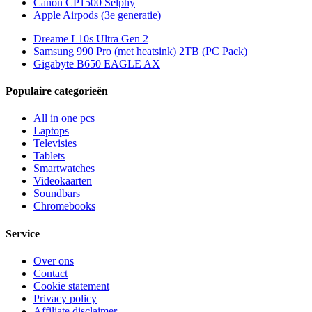
Canon CP1500 Selphy
Apple Airpods (3e generatie)
Dreame L10s Ultra Gen 2
Samsung 990 Pro (met heatsink) 2TB (PC Pack)
Gigabyte B650 EAGLE AX
Populaire categorieën
All in one pcs
Laptops
Televisies
Tablets
Smartwatches
Videokaarten
Soundbars
Chromebooks
Service
Over ons
Contact
Cookie statement
Privacy policy
Affiliate disclaimer