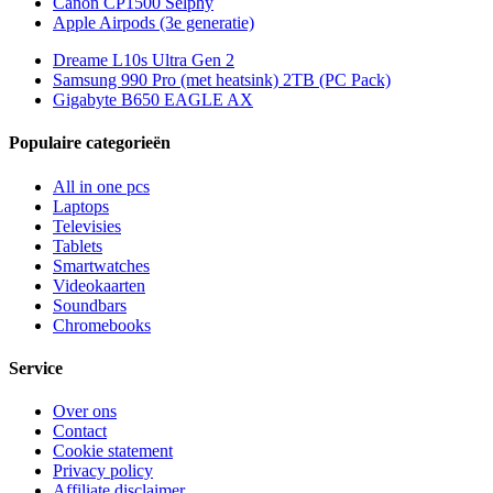
Canon CP1500 Selphy
Apple Airpods (3e generatie)
Dreame L10s Ultra Gen 2
Samsung 990 Pro (met heatsink) 2TB (PC Pack)
Gigabyte B650 EAGLE AX
Populaire categorieën
All in one pcs
Laptops
Televisies
Tablets
Smartwatches
Videokaarten
Soundbars
Chromebooks
Service
Over ons
Contact
Cookie statement
Privacy policy
Affiliate disclaimer