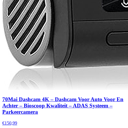
70Mai Dashcam 4K – Dashcam Voor Auto Voor En
Achter – Bioscoop Kwaliteit – ADAS Systeem –
Parkeercamera
€150,99