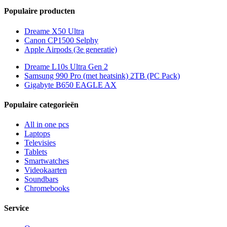
Populaire producten
Dreame X50 Ultra
Canon CP1500 Selphy
Apple Airpods (3e generatie)
Dreame L10s Ultra Gen 2
Samsung 990 Pro (met heatsink) 2TB (PC Pack)
Gigabyte B650 EAGLE AX
Populaire categorieën
All in one pcs
Laptops
Televisies
Tablets
Smartwatches
Videokaarten
Soundbars
Chromebooks
Service