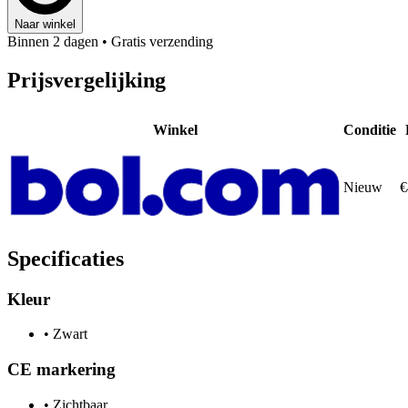
Naar winkel
Binnen 2 dagen
• Gratis verzending
Prijsvergelijking
Winkel
Conditie
Nieuw
€
Specificaties
Kleur
•
Zwart
CE markering
•
Zichtbaar