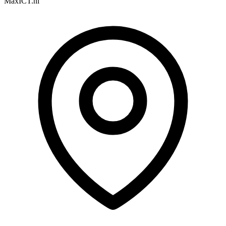
MaxICT.nl