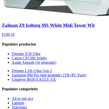
Zalman Z9 Iceberg MS White Midi Tower Wit
€109,10
Populaire producten
Dreame X50 Ultra
Canon CP1500 Selphy
Apple Airpods (3e generatie)
Dreame L10s Ultra Gen 2
Samsung 990 Pro (met heatsink) 2TB (PC Pack)
Gigabyte B650 EAGLE AX
Populaire categorieën
All in one pcs
Laptops
Televisies