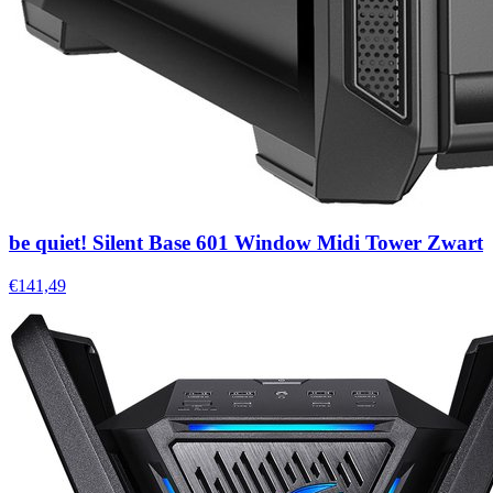
be quiet! Silent Base 601 Window Midi Tower Zwart
€141,49