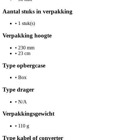
Aantal stuks in verpakking
•
1 stuk(s)
Verpakking hoogte
•
230 mm
•
23 cm
Type opbergcase
•
Box
Type drager
•
N/A
Verpakkingsgewicht
•
110 g
Type kabel of converter