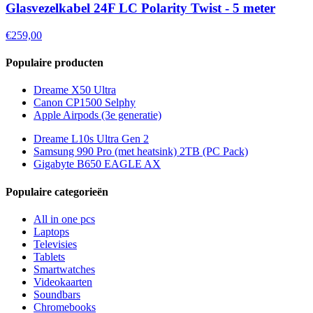
Glasvezelkabel 24F LC Polarity Twist - 5 meter
€259,00
Populaire producten
Dreame X50 Ultra
Canon CP1500 Selphy
Apple Airpods (3e generatie)
Dreame L10s Ultra Gen 2
Samsung 990 Pro (met heatsink) 2TB (PC Pack)
Gigabyte B650 EAGLE AX
Populaire categorieën
All in one pcs
Laptops
Televisies
Tablets
Smartwatches
Videokaarten
Soundbars
Chromebooks