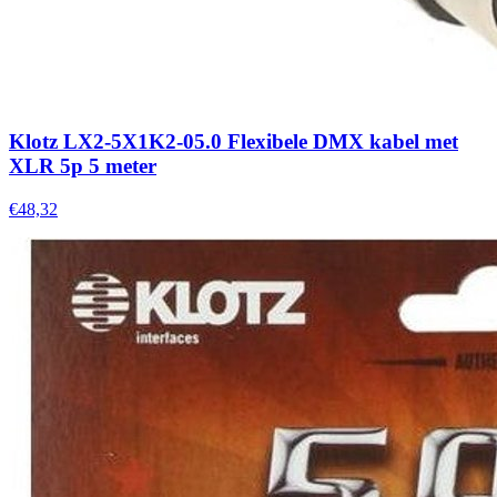
Klotz LX2-5X1K2-05.0 Flexibele DMX kabel met
XLR 5p 5 meter
€48,32