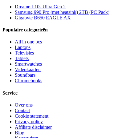
Dreame L10s Ultra Gen 2
Samsung 990 Pro (met heatsink) 2TB (PC Pack)
Gigabyte B650 EAGLE AX
Populaire categorieën
All in one pcs
Laptops
Televisies
Tablets
Smartwatches
Videokaarten
Soundbars
Chromebooks
Service
Over ons
Contact
Cookie statement
Privacy policy
Affiliate disclaimer
Blog