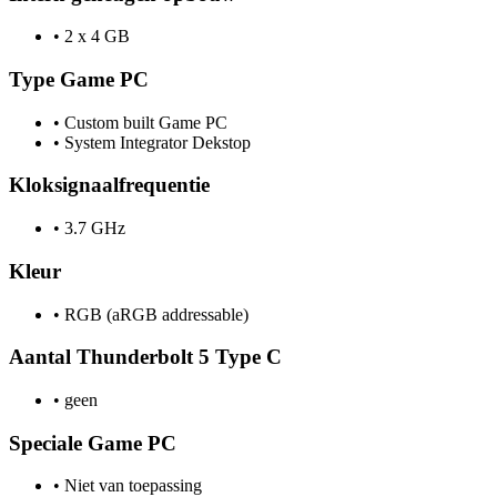
•
2 x 4 GB
Type Game PC
•
Custom built Game PC
•
System Integrator Dekstop
Kloksignaalfrequentie
•
3.7 GHz
Kleur
•
RGB (aRGB addressable)
Aantal Thunderbolt 5 Type C
•
geen
Speciale Game PC
•
Niet van toepassing