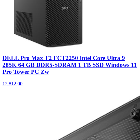
DELL Pro Max T2 FCT2250 Intel Core Ultra 9
285K 64 GB DDR5-SDRAM 1 TB SSD Windows 11
Pro Tower PC Zw
€2.812,00