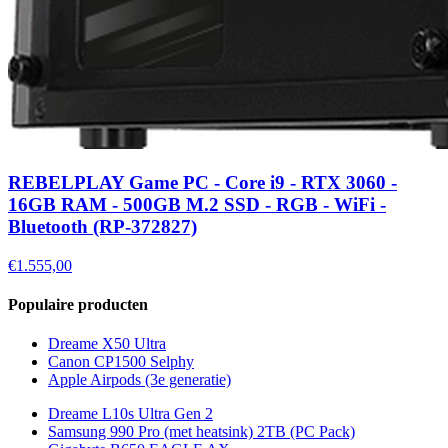
REBELPLAY Game PC - Core i9 - RTX 3060 -
16GB RAM - 500GB M.2 SSD - RGB - WiFi -
Bluetooth (RP-372827)
€1.555,00
Populaire producten
Dreame X50 Ultra
Canon CP1500 Selphy
Apple Airpods (3e generatie)
Dreame L10s Ultra Gen 2
Samsung 990 Pro (met heatsink) 2TB (PC Pack)