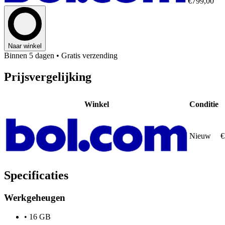
€799,00
Naar winkel
Binnen 5 dagen
• Gratis verzending
Prijsvergelijking
Winkel
Conditie
Nieuw
€
Specificaties
Werkgeheugen
•
16 GB