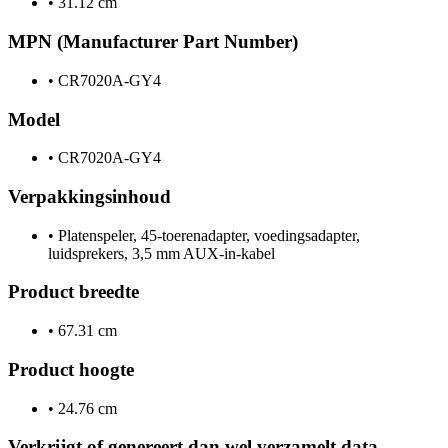
•
31.12 cm
MPN (Manufacturer Part Number)
•
CR7020A-GY4
Model
•
CR7020A-GY4
Verpakkingsinhoud
•
Platenspeler, 45-toerenadapter, voedingsadapter,
luidsprekers, 3,5 mm AUX-in-kabel
Product breedte
•
67.31 cm
Product hoogte
•
24.76 cm
Verkrijgt of genereert dan wel verzamelt data