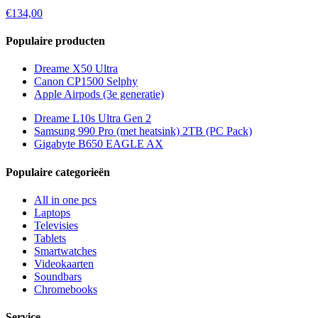
€134,00
Populaire producten
Dreame X50 Ultra
Canon CP1500 Selphy
Apple Airpods (3e generatie)
Dreame L10s Ultra Gen 2
Samsung 990 Pro (met heatsink) 2TB (PC Pack)
Gigabyte B650 EAGLE AX
Populaire categorieën
All in one pcs
Laptops
Televisies
Tablets
Smartwatches
Videokaarten
Soundbars
Chromebooks
Service