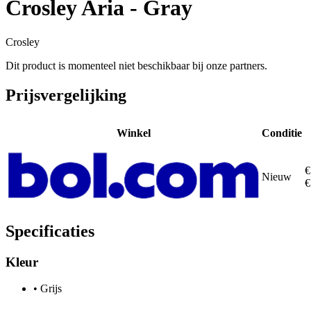
Crosley Aria - Gray
Crosley
Dit product is momenteel niet beschikbaar bij onze partners.
Prijsvergelijking
Winkel
Conditie
€
Nieuw
€
Specificaties
Kleur
•
Grijs