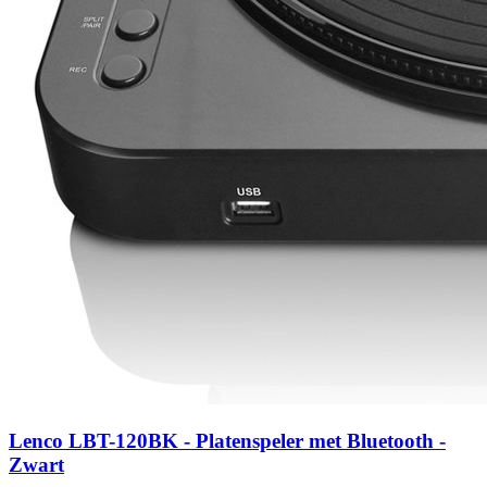
Lenco LBT-120BK - Platenspeler met Bluetooth -
Zwart