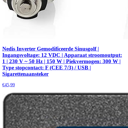
Nedis Inverter Gemodificeerde Sinusgolf |
Ingangsvoltage: 12 VDC | Apparaat stroomoutput:
1 | 230 V ~ 50 Hz | 150 W | Piekvermogen: 300 W |
Type stopcontact: F (CEE 7/3) / USB |
Sigarettenaansteker
€45,99