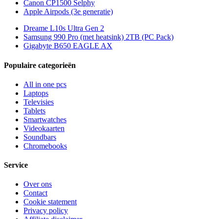
Canon CP1500 Selphy
Apple Airpods (3e generatie)
Dreame L10s Ultra Gen 2
Samsung 990 Pro (met heatsink) 2TB (PC Pack)
Gigabyte B650 EAGLE AX
Populaire categorieën
All in one pcs
Laptops
Televisies
Tablets
Smartwatches
Videokaarten
Soundbars
Chromebooks
Service
Over ons
Contact
Cookie statement
Privacy policy