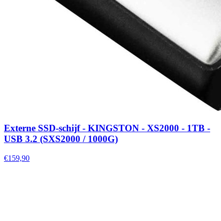
Externe SSD-schijf - KINGSTON - XS2000 - 1TB -
USB 3.2 (SXS2000 / 1000G)
€159,90