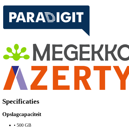
Specificaties
Opslagcapaciteit
•
500 GB