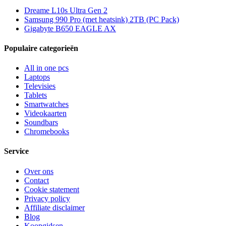
Dreame L10s Ultra Gen 2
Samsung 990 Pro (met heatsink) 2TB (PC Pack)
Gigabyte B650 EAGLE AX
Populaire categorieën
All in one pcs
Laptops
Televisies
Tablets
Smartwatches
Videokaarten
Soundbars
Chromebooks
Service
Over ons
Contact
Cookie statement
Privacy policy
Affiliate disclaimer
Blog
Koopgidsen