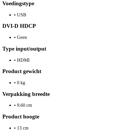
Voedingstype
•
USB
DVI-D HDCP
•
Geen
Type input/output
•
HDMI
Product gewicht
•
0 kg
Verpakking breedte
•
9.60 cm
Product hoogte
•
13 cm