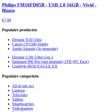
Philips FM16FD05B - USB 2.0 16GB - Vivid -
Blauw
€7,99
Populaire producten
Dreame X50 Ultra
Canon CP1500 Selphy
Apple Airpods (3e generatie)
Dreame L10s Ultra Gen 2
Samsung 990 Pro (met heatsink) 2TB (PC Pack)
Gigabyte B650 EAGLE AX
Populaire categorieën
All in one pcs
Laptops
Televisies
Tablets
Smartwatches
Videokaarten