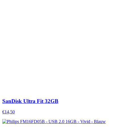
SanDisk Ultra Fit 32GB
€14,50