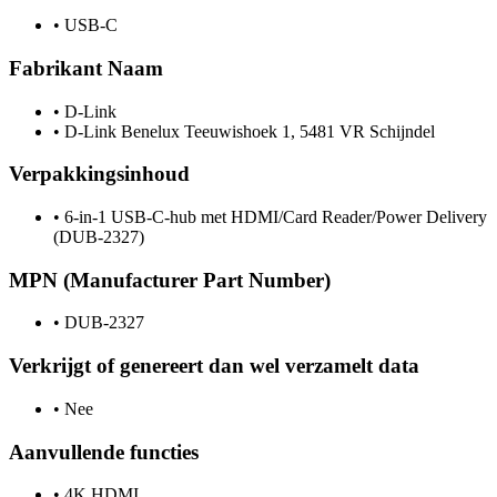
•
USB-C
Fabrikant Naam
•
D-Link
•
D-Link Benelux Teeuwishoek 1, 5481 VR Schijndel
Verpakkingsinhoud
•
6-in-1 USB-C-hub met HDMI/Card Reader/Power Delivery
(DUB-2327)
MPN (Manufacturer Part Number)
•
DUB-2327
Verkrijgt of genereert dan wel verzamelt data
•
Nee
Aanvullende functies
•
4K HDMI