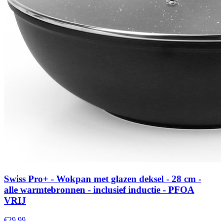
Swiss Pro+ - Wokpan met glazen deksel - 28 cm -
alle warmtebronnen - inclusief inductie - PFOA
VRIJ
€29,99