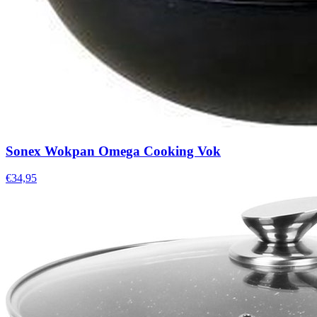
Sonex Wokpan Omega Cooking Vok
€34,95