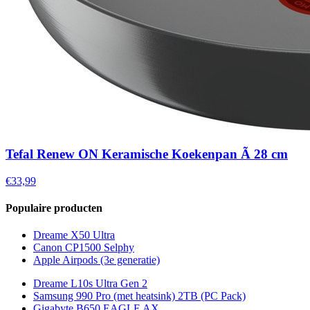
Tefal Renew ON Keramische Koekenpan Ã 28 cm
€33,99
Populaire producten
Dreame X50 Ultra
Canon CP1500 Selphy
Apple Airpods (3e generatie)
Dreame L10s Ultra Gen 2
Samsung 990 Pro (met heatsink) 2TB (PC Pack)
Gigabyte B650 EAGLE AX