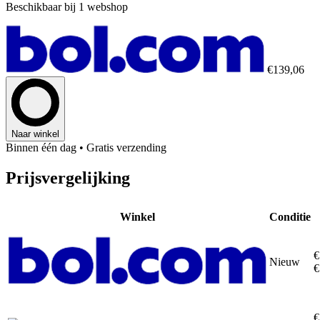
Beschikbaar bij 1 webshop
€139,06
Naar winkel
Binnen één dag
• Gratis verzending
Prijsvergelijking
Winkel
Conditie
€
Nieuw
€
€