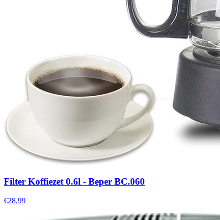
Filter Koffiezet 0.6l - Beper BC.060
€28,99