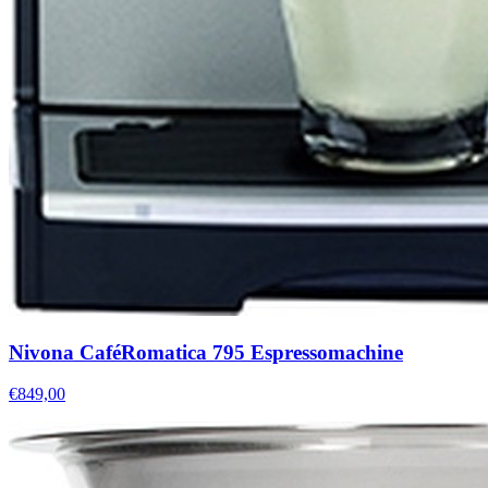
Nivona CaféRomatica 795 Espressomachine
€849,00