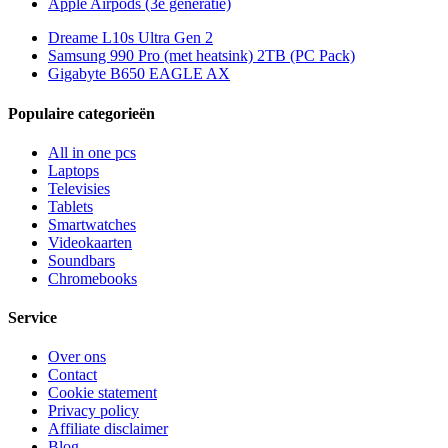
Apple Airpods (3e generatie)
Dreame L10s Ultra Gen 2
Samsung 990 Pro (met heatsink) 2TB (PC Pack)
Gigabyte B650 EAGLE AX
Populaire categorieën
All in one pcs
Laptops
Televisies
Tablets
Smartwatches
Videokaarten
Soundbars
Chromebooks
Service
Over ons
Contact
Cookie statement
Privacy policy
Affiliate disclaimer
Blog