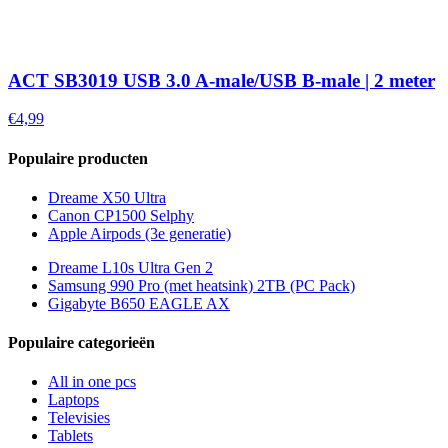
ACT SB3019 USB 3.0 A-male/USB B-male | 2 meter
€4,99
Populaire producten
Dreame X50 Ultra
Canon CP1500 Selphy
Apple Airpods (3e generatie)
Dreame L10s Ultra Gen 2
Samsung 990 Pro (met heatsink) 2TB (PC Pack)
Gigabyte B650 EAGLE AX
Populaire categorieën
All in one pcs
Laptops
Televisies
Tablets