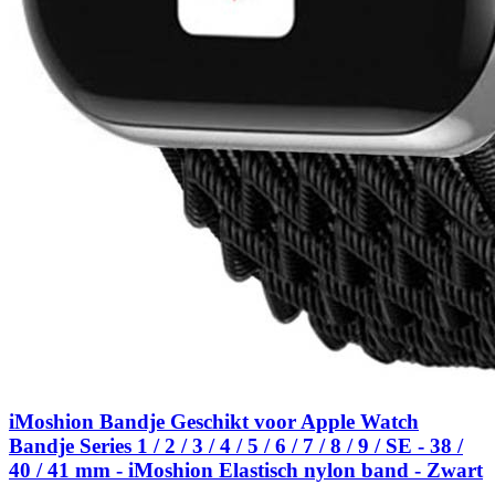
iMoshion Bandje Geschikt voor Apple Watch
Bandje Series 1 / 2 / 3 / 4 / 5 / 6 / 7 / 8 / 9 / SE - 38 /
40 / 41 mm - iMoshion Elastisch nylon band - Zwart