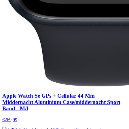
Apple Watch Se GPs + Cellular 44 Mm
Middernacht Aluminium Case/middernacht Sport
Band - M/l
€269,99