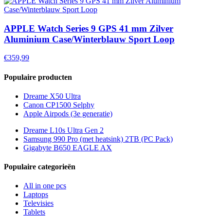
APPLE Watch Series 9 GPS 41 mm Zilver
Aluminium Case/Winterblauw Sport Loop
€359,99
Populaire producten
Dreame X50 Ultra
Canon CP1500 Selphy
Apple Airpods (3e generatie)
Dreame L10s Ultra Gen 2
Samsung 990 Pro (met heatsink) 2TB (PC Pack)
Gigabyte B650 EAGLE AX
Populaire categorieën
All in one pcs
Laptops
Televisies
Tablets