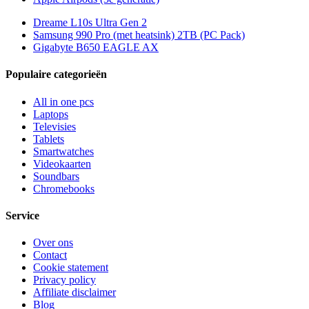
Dreame L10s Ultra Gen 2
Samsung 990 Pro (met heatsink) 2TB (PC Pack)
Gigabyte B650 EAGLE AX
Populaire categorieën
All in one pcs
Laptops
Televisies
Tablets
Smartwatches
Videokaarten
Soundbars
Chromebooks
Service
Over ons
Contact
Cookie statement
Privacy policy
Affiliate disclaimer
Blog