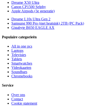
Dreame X50 Ultra
Canon CP1500 Selphy
Apple Airpods (3e generatie)
Dreame L10s Ultra Gen 2
Samsung 990 Pro (met heatsink) 2TB (PC Pack)
Gigabyte B650 EAGLE AX
Populaire categorieën
All in one pcs
Laptops
Televisies
Tablets
Smartwatches
Videokaarten
Soundbars
Chromebooks
Service
Over ons
Contact
Cookie statement