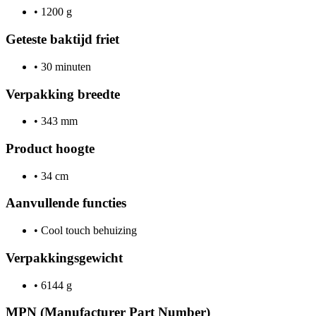
•
1200 g
Geteste baktijd friet
•
30 minuten
Verpakking breedte
•
343 mm
Product hoogte
•
34 cm
Aanvullende functies
•
Cool touch behuizing
Verpakkingsgewicht
•
6144 g
MPN (Manufacturer Part Number)