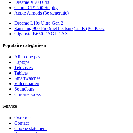
Dreame X50 Ultra
Canon CP1500 Selphy
Apple Airpods (3e generatie)
Dreame L10s Ultra Gen 2
Samsung 990 Pro (met heatsink) 2TB (PC Pack)
Gigabyte B650 EAGLE AX
Populaire categorieën
All in one pcs
Laptops
Televisies
Tablets
Smartwatches
Videokaarten
Soundbars
Chromebooks
Service
Over ons
Contact
Cookie statement