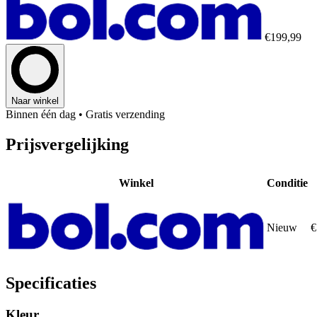
€199,99
Naar winkel
Binnen één dag
• Gratis verzending
Prijsvergelijking
Winkel
Conditie
Nieuw
€
Specificaties
Kleur