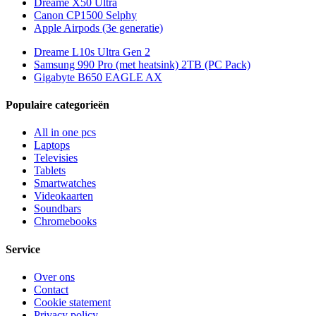
Dreame X50 Ultra
Canon CP1500 Selphy
Apple Airpods (3e generatie)
Dreame L10s Ultra Gen 2
Samsung 990 Pro (met heatsink) 2TB (PC Pack)
Gigabyte B650 EAGLE AX
Populaire categorieën
All in one pcs
Laptops
Televisies
Tablets
Smartwatches
Videokaarten
Soundbars
Chromebooks
Service
Over ons
Contact
Cookie statement
Privacy policy