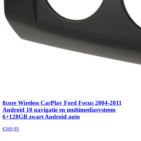
8core Wireless CarPlay Ford Focus 2004-2011
Android 10 navigatie en multimediasysteem
6+128GB zwart Android auto
€569,95