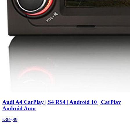
Audi A4 CarPlay | S4 RS4 | Android 10 | CarPlay
Android Auto
€369,99