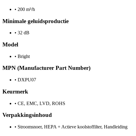
•
200 m³/h
Minimale geluidsproductie
•
32 dB
Model
•
Bright
MPN (Manufacturer Part Number)
•
DXPU07
Keurmerk
•
CE, EMC, LVD, ROHS
Verpakkingsinhoud
•
Stroomsnoer, HEPA + Actieve koolstoffilter, Handleiding