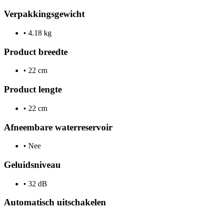
Verpakkingsgewicht
•
4.18 kg
Product breedte
•
22 cm
Product lengte
•
22 cm
Afneembare waterreservoir
•
Nee
Geluidsniveau
•
32 dB
Automatisch uitschakelen