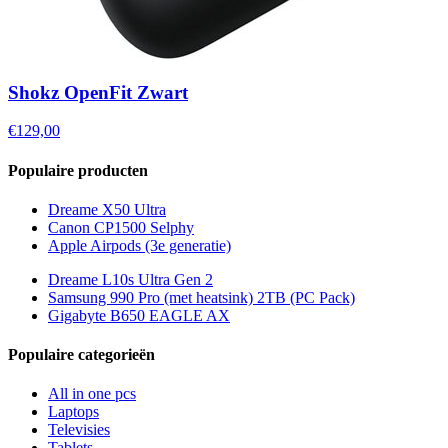
Shokz OpenFit Zwart
€129,00
Populaire producten
Dreame X50 Ultra
Canon CP1500 Selphy
Apple Airpods (3e generatie)
Dreame L10s Ultra Gen 2
Samsung 990 Pro (met heatsink) 2TB (PC Pack)
Gigabyte B650 EAGLE AX
Populaire categorieën
All in one pcs
Laptops
Televisies
Tablets