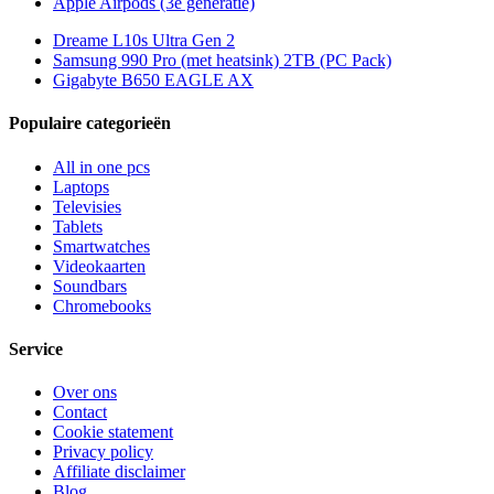
Apple Airpods (3e generatie)
Dreame L10s Ultra Gen 2
Samsung 990 Pro (met heatsink) 2TB (PC Pack)
Gigabyte B650 EAGLE AX
Populaire categorieën
All in one pcs
Laptops
Televisies
Tablets
Smartwatches
Videokaarten
Soundbars
Chromebooks
Service
Over ons
Contact
Cookie statement
Privacy policy
Affiliate disclaimer
Blog