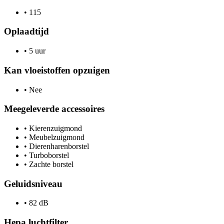
•
115
Oplaadtijd
•
5 uur
Kan vloeistoffen opzuigen
•
Nee
Meegeleverde accessoires
•
Kierenzuigmond
•
Meubelzuigmond
•
Dierenharenborstel
•
Turboborstel
•
Zachte borstel
Geluidsniveau
•
82 dB
Hepa luchtfilter