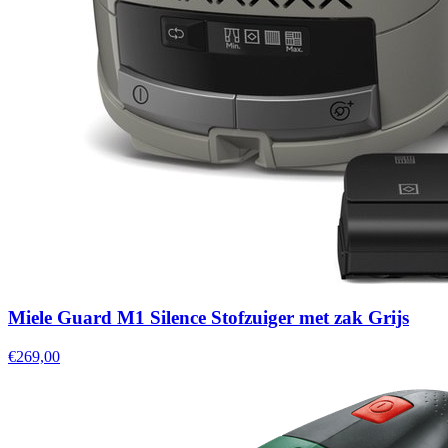
Miele Guard M1 Silence Stofzuiger met zak Grijs
€269,00