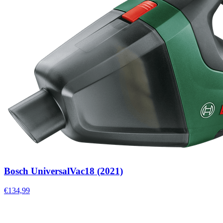
Bosch UniversalVac18 (2021)
€134,99