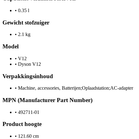
•
0.35 l
Gewicht stofzuiger
•
2.1 kg
Model
•
V12
•
Dyson V12
Verpakkingsinhoud
•
Machine, accessories, Batterijen;Oplaadstation;AC-adapter
MPN (Manufacturer Part Number)
•
492711-01
Product hoogte
•
121.60 cm