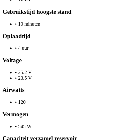
Gebruikstijd hoogste stand
•
10 minuten
Oplaadtijd
•
4 uur
Voltage
•
25.2 V
•
23.5 V
Airwatts
•
120
Vermogen
•
545 W
Capaciteit verzamel reservoir