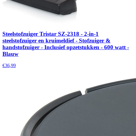
Steelstofzuiger Tristar SZ-2318 - 2-in-1
steelstofzuiger en kruimeldief - Stofzuiger &
handstofzuiger - Inclusief opzetstukken - 600 watt -
Blauw
€36,99