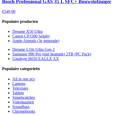
Bosch Professional GAS 35 L SFC+ Bouwstofzuiger
€549,00
Populaire producten
Dreame X50 Ultra
Canon CP1500 Selphy
Apple Airpods (3e generatie)
Dreame L10s Ultra Gen 2
Samsung 990 Pro (met heatsink) 2TB (PC Pack)
Gigabyte B650 EAGLE AX
Populaire categorieën
All in one pcs
Laptops
Televisies
Tablets
Smartwatches
Videokaarten
Soundbars
Chromebooks