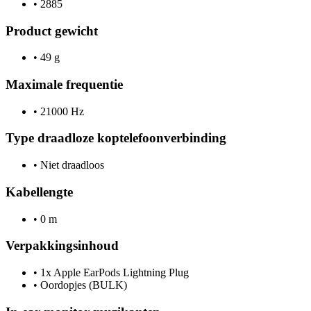
•
2885
Product gewicht
•
49 g
Maximale frequentie
•
21000 Hz
Type draadloze koptelefoonverbinding
•
Niet draadloos
Kabellengte
•
0 m
Verpakkingsinhoud
•
1x Apple EarPods Lightning Plug
•
Oordopjes (BULK)