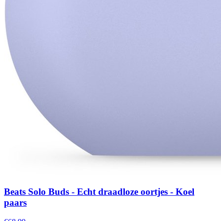
Beats Solo Buds - Echt draadloze oortjes - Koel
paars