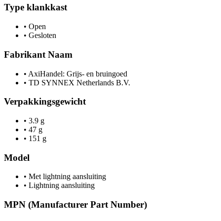
Type klankkast
•
Open
•
Gesloten
Fabrikant Naam
•
AxiHandel: Grijs- en bruingoed
•
TD SYNNEX Netherlands B.V.
Verpakkingsgewicht
•
3.9 g
•
47 g
•
151 g
Model
•
Met lightning aansluiting
•
Lightning aansluiting
MPN (Manufacturer Part Number)