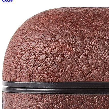
€68,99