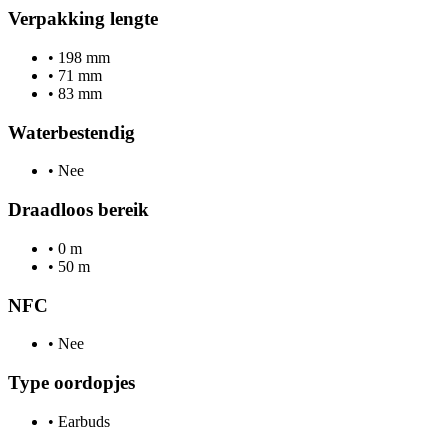
Verpakking lengte
•
198 mm
•
71 mm
•
83 mm
Waterbestendig
•
Nee
Draadloos bereik
•
0 m
•
50 m
NFC
•
Nee
Type oordopjes
•
Earbuds