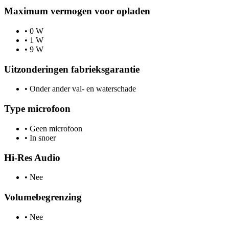
Maximum vermogen voor opladen
•
0 W
•
1 W
•
9 W
Uitzonderingen fabrieksgarantie
•
Onder ander val- en waterschade
Type microfoon
•
Geen microfoon
•
In snoer
Hi-Res Audio
•
Nee
Volumebegrenzing
•
Nee