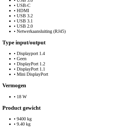
•
USB 3.0
•
USB-C
•
HDMI
•
USB 3.2
•
USB 3.1
•
USB 2.0
•
Netwerkaansluiting (RJ45)
Type input/output
•
Displayport 1.4
•
Geen
•
DisplayPort 1.2
•
DisplayPort 1.1
•
Mini DisplayPort
Vermogen
•
18 W
Product gewicht
•
9400 kg
•
9.40 kg