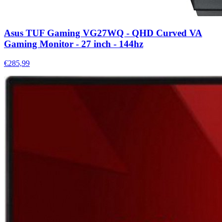
Asus TUF Gaming VG27WQ - QHD Curved VA
Gaming Monitor - 27 inch - 144hz
€285,99