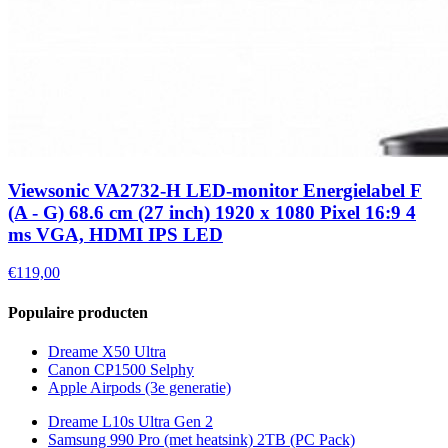
Viewsonic VA2732-H LED-monitor Energielabel F
(A - G) 68.6 cm (27 inch) 1920 x 1080 Pixel 16:9 4
ms VGA, HDMI IPS LED
€119,00
Populaire producten
Dreame X50 Ultra
Canon CP1500 Selphy
Apple Airpods (3e generatie)
Dreame L10s Ultra Gen 2
Samsung 990 Pro (met heatsink) 2TB (PC Pack)