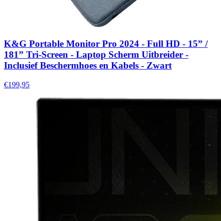
K&G Portable Monitor Pro 2024 - Full HD - 15” /
181” Tri-Screen - Laptop Scherm Uitbreider -
Inclusief Beschermhoes en Kabels - Zwart
€199,95