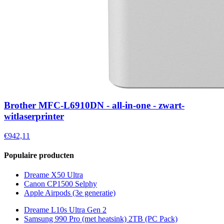
Brother MFC-L6910DN - all-in-one - zwart-
witlaserprinter
€942,11
Populaire producten
Dreame X50 Ultra
Canon CP1500 Selphy
Apple Airpods (3e generatie)
Dreame L10s Ultra Gen 2
Samsung 990 Pro (met heatsink) 2TB (PC Pack)