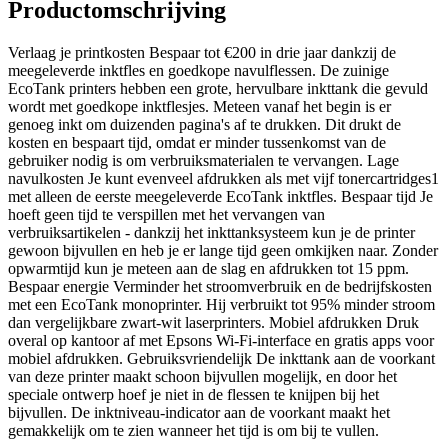
Productomschrijving
Verlaag je printkosten Bespaar tot €200 in drie jaar dankzij de
meegeleverde inktfles en goedkope navulflessen. De zuinige
EcoTank printers hebben een grote, hervulbare inkttank die gevuld
wordt met goedkope inktflesjes. Meteen vanaf het begin is er
genoeg inkt om duizenden pagina's af te drukken. Dit drukt de
kosten en bespaart tijd, omdat er minder tussenkomst van de
gebruiker nodig is om verbruiksmaterialen te vervangen. Lage
navulkosten Je kunt evenveel afdrukken als met vijf tonercartridges1
met alleen de eerste meegeleverde EcoTank inktfles. Bespaar tijd Je
hoeft geen tijd te verspillen met het vervangen van
verbruiksartikelen - dankzij het inkttanksysteem kun je de printer
gewoon bijvullen en heb je er lange tijd geen omkijken naar. Zonder
opwarmtijd kun je meteen aan de slag en afdrukken tot 15 ppm.
Bespaar energie Verminder het stroomverbruik en de bedrijfskosten
met een EcoTank monoprinter. Hij verbruikt tot 95% minder stroom
dan vergelijkbare zwart-wit laserprinters. Mobiel afdrukken Druk
overal op kantoor af met Epsons Wi-Fi-interface en gratis apps voor
mobiel afdrukken. Gebruiksvriendelijk De inkttank aan de voorkant
van deze printer maakt schoon bijvullen mogelijk, en door het
speciale ontwerp hoef je niet in de flessen te knijpen bij het
bijvullen. De inktniveau-indicator aan de voorkant maakt het
gemakkelijk om te zien wanneer het tijd is om bij te vullen.