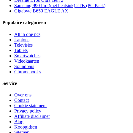
Dreame L10s Ultra Gen 2
Samsung 990 Pro (met heatsink) 2TB (PC Pack)
Gigabyte B650 EAGLE AX
Populaire categorieën
All in one pcs
Laptops
Televisies
Tablets
Smartwatches
Videokaarten
Soundbars
Chromebooks
Service
Over ons
Contact
Cookie statement
Privacy policy
Affiliate disclaimer
Blog
Koopgidsen
Sitemap