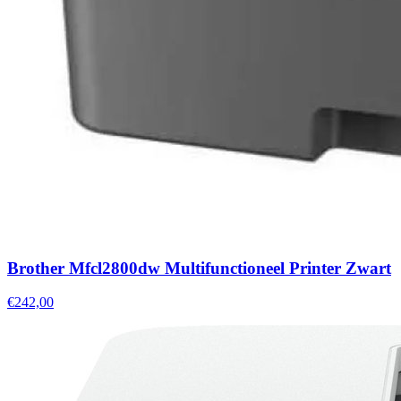
Brother Mfcl2800dw Multifunctioneel Printer Zwart
€242,00